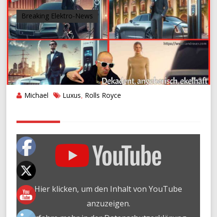
Breaking Elektro-News
Michael
Luxus
Rolls Royce
,
„DEKADENT,
ANGEBERISCH,
EKELHAFT…..
EINFACH
SPITZE,
GEHT
Hier klicken, um den Inhalt von YouTube
AB
SOFORT
anzuzeigen.
NUR
NOCH