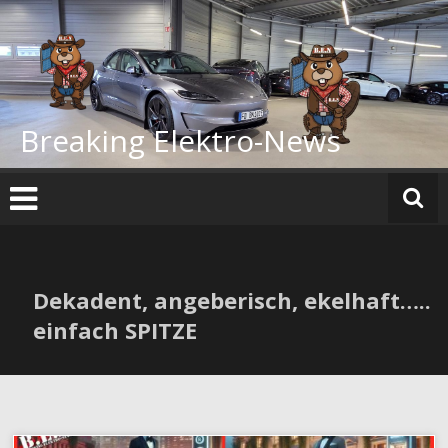
Zum
Inhalt
springen
Breaking Elektro-News
Dekadent, angeberisch, ekelhaft…..
einfach SPITZE