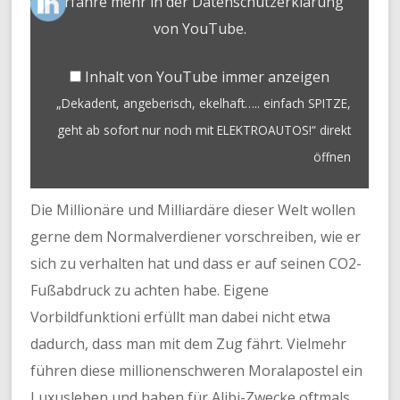
Erfahre mehr in der
Datenschutzerklärung
MIT
von YouTube
.
ELEKTROAUTOS!“
VON
YOUTUBE
Inhalt von YouTube immer anzeigen
ANZEIGEN
„Dekadent, angeberisch, ekelhaft….. einfach SPITZE,
geht ab sofort nur noch mit ELEKTROAUTOS!“ direkt
öffnen
Die Millionäre und Milliardäre dieser Welt wollen
gerne dem Normalverdiener vorschreiben, wie er
sich zu verhalten hat und dass er auf seinen CO2-
Fußabdruck zu achten habe. Eigene
Vorbildfunktioni erfüllt man dabei nicht etwa
dadurch, dass man mit dem Zug fährt. Vielmehr
führen diese millionenschweren Moralapostel ein
Luxusleben und haben für Alibi-Zwecke oftmals