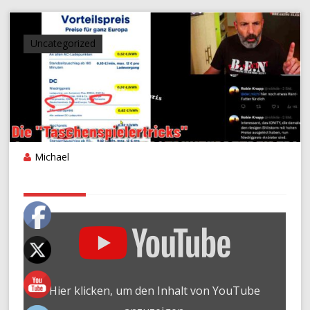
Uncategorized
Michael
„DIE
"TASCHENSPIELERTRICKS"
DER
GROSSEN L
ADEINFRASTRUKTURBETREIBER! ?
???“ V
Hier klicken, um den Inhalt von YouTube
ON Y
OUTUBE A