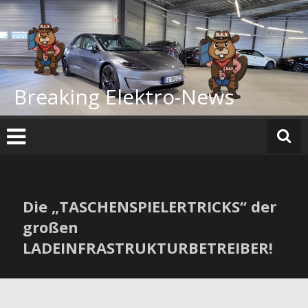
Zum
Inhalt
springen
Breaking Elektro-News
Die „TASCHENSPIELERTRICKS“ der
großen
LADEINFRASTRUKTURBETREIBER!